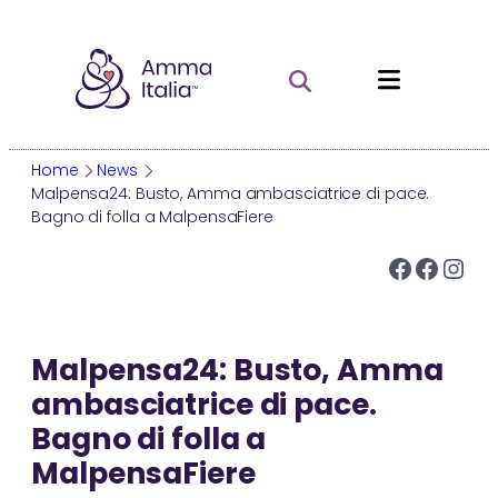
Vai
al
contenuto
Home
News
Malpensa24: Busto, Amma ambasciatrice di pace.
Bagno di folla a MalpensaFiere
AMMA
Facebook
Facebook
Instagram
Chi è Amma
La vita di Amma
Malpensa24: Busto, Amma
Le opere e la missione
ambasciatrice di pace.
Darshan
Bagno di folla a
Saggezza e Pratiche Spirituali
MalpensaFiere
CHI E’ AMMA
MA CENTER
ATTIVITA’ IN ITALIA