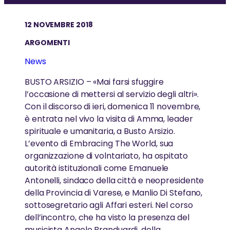
AMMA IN ITALIA
approfondire gli insegnamenti di Amma
GreenFriends
PREMI e RICONOSCIMENTI
12 NOVEMBRE 2018
Scopri la visita di Amma in Italia.
AYUDH
ARGOMENTI
Amma è stata riconosciuta a livello internazionale
News
per il suo lavoro e la sua saggezza
“L’energia dell’amore puro è dentro di te; ha
ALTRO
solo bisogno di risvegliarsi.”
LE VISITE DI SWAMI
BUSTO ARSIZIO – «Mai farsi sfuggire
l’occasione di mettersi al servizio degli altri».
Eventi
-Amma
Swami Shubamritananda Puri tiene regolarmente
Con il discorso di ieri, domenica 11 novembre,
LE OPERE E LA MISSIONE
Contribuisci
conferenze e seminari
è entrata nel vivo la visita di Amma, leader
spirituale e umanitaria, a Busto Arsizio.
News
Una rete globale di organizzazioni non profit gestite
L’evento di Embracing The World, sua
da volontari, guidate e ispirate da Amma
organizzazione di volntariato, ha ospitato
GREENFRIENDS
autorità istituzionali come Emanuele
Antonelli, sindaco della città e neopresidente
GreenFriends è un movimento internazionale che
SAGGEZZA e PRATICHE SPIRITUALI
della Provincia di Varese, e Manlio Di Stefano,
promuove il rispetto per la natura
sottosegretario agli Affari esteri. Nel corso
dell’incontro, che ha visto la presenza del
La spiritualità è la scienza che ci insegna come
vivere felici nel mondo
musicista Angelo Branduardi, della