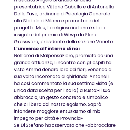
AYUDH
presentatrice Vittoria Cabello e di Antonella
Delle Fave, ordinaria di Psicologia Generale
La prossima generazione di leader compassionevoli
alla Statale di Milano e promotrice del
AMMA’S WAY – UN ABBRACCIO AL MONDO
progetto Mou, la religiosa indiana è stata
insignita del premio di Wfwp da Flora
Il film documentario di Anna Agnelli che racconta le
Grassivaro, presidente della sezione Veneto.
attività umanitarie di Amma
L’universo all’interno di noi
Nell’area di MalpensaFiere, premiata da una
grande affluenza, l’incontro con gli ospiti ha
visto Amma donare loro dei fiori, venendo a
sua volta incoronata di ghirlande. Antonelli
ha così commentato la sua settima visita (e
unica data scelta per l’Italia) a Busto:«Il suo
abbraccio, un gesto concreto e simbolico
che ci libera dal nostro egoismo. Saprà
infondere maggiore entusiasmo al mio
impegno per città e Provincia».
Se Di Stefano ha osservato che «abbracciare