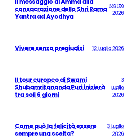
il messaggio di Amma alla
Marzo
consacrazione dello Shri Rama
2026
Yantra ad Ayodhya
Vivere senza pregiudizi
12 Luglio 2026
Il tour europeo di Swami
3
Shubamritananda Puri inizierà
Luglio
tra soli 6 giorni
2026
Come può la felicità essere
3 Luglio
sempre una scelta?
2026