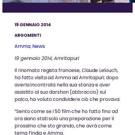
AMMA IN ITALIA
approfondire gli insegnamenti di Amma
GreenFriends
PREMI e RICONOSCIMENTI
Scopri la visita di Amma in Italia.
AYUDH
19 GENNAIO 2014
Amma è stata riconosciuta a livello internazionale
ARGOMENTI
per il suo lavoro e la sua saggezza
“L’energia dell’amore puro è dentro di te; ha
ALTRO
solo bisogno di risvegliarsi.”
LE VISITE DI SWAMI
Amma
, 
News
Eventi
19 gennaio 2014, Amritapuri
-Amma
Swami Shubamritananda Puri tiene regolarmente
LE OPERE E LA MISSIONE
Contribuisci
conferenze e seminari
Il rinomato regista francese, Claude Lelouch,
ha fatto visita ad Amma ad Amritapuri; dopo
News
Una rete globale di organizzazioni non profit gestite
averla incontrata nella sua stanza e aver
da volontari, guidate e ispirate da Amma
assistito al suo darshan (abbraccio) sul
GREENFRIENDS
palco, ha voluto condividere ciò che provava:
GreenFriends è un movimento internazionale che
“Sento come se i 50 film che ho fatto fino ad
SAGGEZZA e PRATICHE SPIRITUALI
promuove il rispetto per la natura
ora siano stati solo una preparazione per il
prossimo che sto girando, che avrà come
La spiritualità è la scienza che ci insegna come
tema l’India e Amma.
vivere felici nel mondo