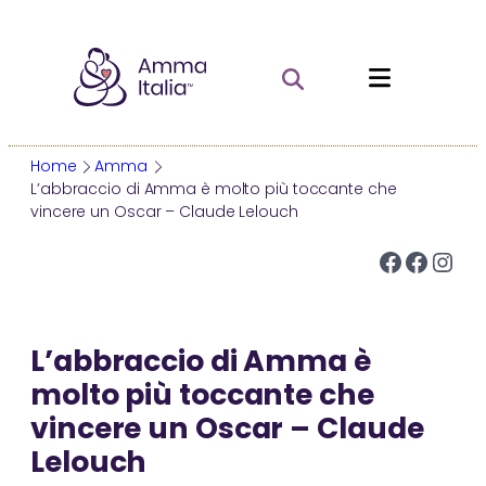
Vai
al
contenuto
Home
Amma
L’abbraccio di Amma è molto più toccante che
vincere un Oscar – Claude Lelouch
AMMA
Facebook
Facebook
Instagram
Chi è Amma
La vita di Amma
L’abbraccio di Amma è
Le opere e la missione
molto più toccante che
Darshan
vincere un Oscar – Claude
Saggezza e Pratiche Spirituali
Lelouch
CHI E’ AMMA
MA CENTER
ATTIVITA’ IN ITALIA