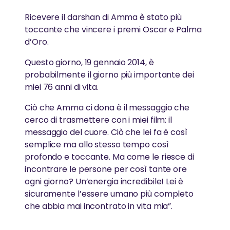
AYUDH
Ricevere il darshan di Amma è stato più
toccante che vincere i premi Oscar e Palma
La prossima generazione di leader compassionevoli
AMMA’S WAY – UN ABBRACCIO AL MONDO
d’Oro.
Questo giorno, 19 gennaio 2014, è
Il film documentario di Anna Agnelli che racconta le
probabilmente il giorno più importante dei
attività umanitarie di Amma
miei 76 anni di vita.
Ciò che Amma ci dona è il messaggio che
cerco di trasmettere con i miei film: il
messaggio del cuore. Ciò che lei fa è così
semplice ma allo stesso tempo così
profondo e toccante. Ma come le riesce di
incontrare le persone per così tante ore
ogni giorno? Un’energia incredibile! Lei è
sicuramente l’essere umano più completo
che abbia mai incontrato in vita mia”.