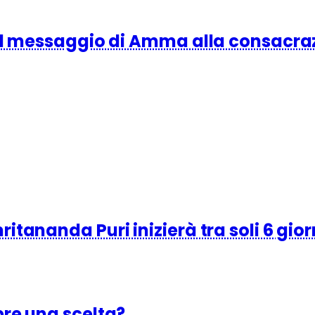
 il messaggio di Amma alla consacra
tananda Puri inizierà tra soli 6 gior
pre una scelta?