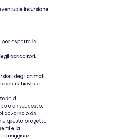
l’eventuale incursione
 per esporre le
gli agricoltori.
rsioni degli animali
 a una richiesta a
etodo di
ito a un successo.
del governo e da
iene questo progetto
semi e la
 una maggiore