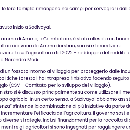
 e le loro famiglie rimangono nei campi per sorvegliarli dal
avuto inizio a Sadivayal.
gramma di Amma, a Coimbatore, è stato allestito un banco
coltori ricevono da Amma darshan, sorrisi e benedizioni.
zionale sull’agricoltura del 2022 – raddoppio del reddito de
ro Narendra Modi.
di un fossato intorno al villaggio per proteggerlo dalle incu
politiche forestali ha intrapreso l’iniziativa facendo seguito
ggio (CSV – Comitato per lo sviluppo del villaggio).
nistro si è discusso principalmente su come utilizzare il m
po agricolo. In un certo senso, a Sadivayal abbiamo assist
nza” s’intende la combinazione di più iniziative da parte 
r incrementare l’efficacia dell’agricoltura. Il governo sost
o diverse strategie, inclusi finanziamenti per la raccolta di 
 mentre gli agricoltori si sono ingegnati per raggiungere