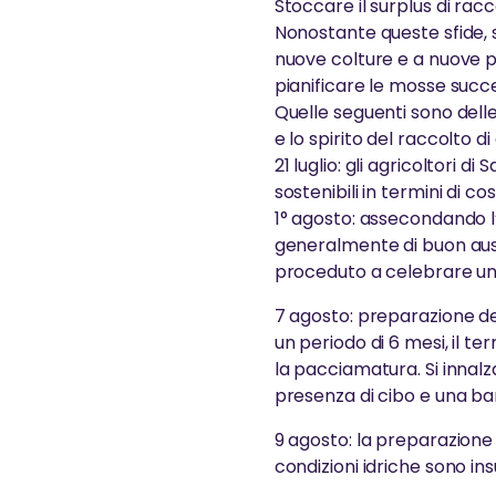
Stoccare il surplus di rac
Nonostante queste sfide, s
nuove colture e a nuove pr
pianificare le mosse succe
Quelle seguenti sono delle
e lo spirito del raccolto d
21 luglio: gli agricoltori 
sostenibili in termini di cost
1° agosto: assecondando l’
generalmente di buon ausp
proceduto a celebrare un r
7 agosto: preparazione de
un periodo di 6 mesi, il te
la pacciamatura. Si innal
presenza di cibo e una banc
9 agosto: la preparazione
condizioni idriche sono ins