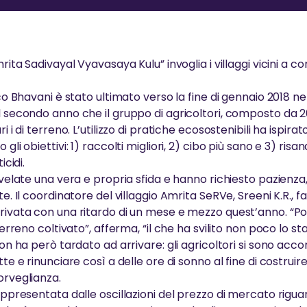
lia si
AMI
GREENFRIENDS
A
La Visita di Amma
SPIRITUALI
A
armente per
i organizzazioni
insegnamenti di
GreenFriends
da volontari,
ananda Puri
GreenFriends è un movimento
La
La spiritualità è la scienza che ci
Il
mrita Sadivayal Vyavasaya Kulu” invoglia i villaggi vicini a c
te da Amma
te conferenze e
internazionale che promuove il
co
insegna come vivere felici nel
Agn
AYUDH
rispetto per la natura
mondo
um
ico Bhavani è stato ultimato verso la fine di gennaio 2018 nel 
il secondo anno che il gruppo di agricoltori, composto da 
i i di terreno. L’utilizzo di pratiche ecosostenibili ha ispirato
 gli obiettivi: 1) raccolti migliori, 2) cibo più sano e 3) ri
icidi.
rivelate una vera e propria sfida e hanno richiesto pazienza
te. Il coordinatore del villaggio Amrita SeRVe, Sreeni K.R., f
rivata con una ritardo di un mese e mezzo quest’anno. “Poi 
 terreno coltivato”, afferma, “il che ha svilito non poco lo s
non ha però tardato ad arrivare: gli agricoltori si sono acco
tte e rinunciare così a delle ore di sonno al fine di costru
orveglianza.
appresentata dalle oscillazioni del prezzo di mercato riguard