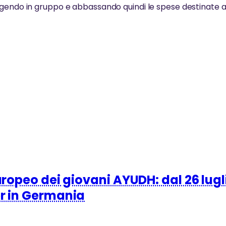
gendo in gruppo e abbassando quindi le spese destinate agl
.
uropeo dei giovani AYUDH: dal 26 lugli
er in Germania