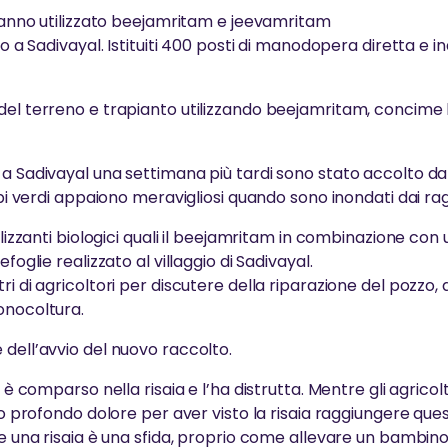
 hanno utilizzato beejamritam e jeevamritam
to a Sadivayal. Istituiti 400 posti di manodopera diretta e in
del terreno e trapianto utilizzando beejamritam, concime b
 a Sadivayal una settimana più tardi sono stato accolto d
mpi verdi appaiono meravigliosi quando sono inondati dai ragg
ilizzanti biologici quali il beejamritam in combinazione con
foglie realizzato al villaggio di Sadivayal.
i di agricoltori per discutere della riparazione del pozzo, 
onocoltura.
 dell’avvio del nuovo raccolto.
e è comparso nella risaia e l’ha distrutta. Mentre gli agric
ivo profondo dolore per aver visto la risaia raggiungere qu
re una risaia è una sfida, proprio come allevare un bambin