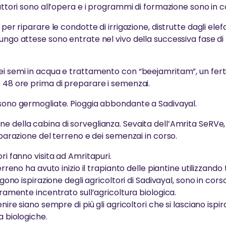
rattori sono all’opera e i programmi di formazione sono in c
per riparare le condotte di irrigazione, distrutte dagli elefan
lungo attese sono entrate nel vivo della successiva fase d
ei semi in acqua e trattamento con “beejamritam”, un ferti
r 48 ore prima di preparare i semenzai.
 sono germogliate. Pioggia abbondante a Sadivayal.
e della cabina di sorveglianza. Sevaita dell’Amrita SeRVe
reparazione del terreno e dei semenzai in corso.
ri fanno visita ad Amritapuri.
terreno ha avuto inizio il trapianto delle piantine utilizzand
aggono ispirazione degli agricoltori di Sadivayal, sono in cor
teramente incentrato sull’agricoltura biologica.
enire siano sempre di più gli agricoltori che si lasciano isp
a biologiche.