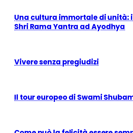
Una cultura immortale di unità:
Shri Rama Yantra ad Ayodhya
Vivere senza pregiudizi
Il tour europeo di Swami Shubamri
Come può la felicità essere sem