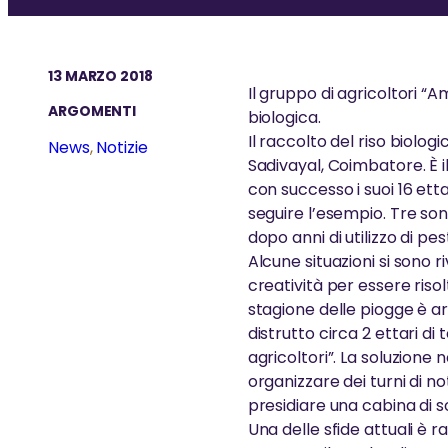
Grazie ai suoi straordinari gesti di
Il M.A. Center Italy è il cuore delle
Organizziamo regolarmente corsi
Persone in tutta Ita
LE VISITE DI SW
Saggezza e Pratiche Spirituali
amore e compassione, Amma si
attività in Italia: un luogo immerso
e workshop aperti a tutti
incontrano regol
Una rete globale d
è guadagnata la stima di milioni
nella natura dove ritrovare pace,
approfondire gli 
Premi e Riconoscimenti
non profit gestite 
Swami Shubamrit
di persone e ne ha ispirate altre
ispirazione e senso di comunità
Amma
13 MARZO 2018
Il gruppo di agricoltori “A
guidate e ispira
tiene regolarmen
migliaia a seguire il suo cammino
ARGOMENTI
seminari
di servizio disinteressato.
biologica.
Il raccolto del riso biolog
News
, 
Notizie
Sadivayal, Coimbatore. È 
con successo i suoi 16 ettar
seguire l’esempio. Tre sono
dopo anni di utilizzo di pest
Alcune situazioni si sono 
creatività per essere risol
stagione delle piogge è ar
distrutto circa 2 ettari di
agricoltori”. La soluzione 
organizzare dei turni di no
presidiare una cabina di s
Una delle sfide attuali è r