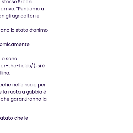
 stesso Sreeni.
 arrivo: “Puntiamo a
 gli agricoltori e
urano lo stato d’animo
economicamente
e e sono
r-the-fields/), si è
lina.
che nelle risaie per
re la ruota a gabbia è
 che garantiranno la
tatato che le