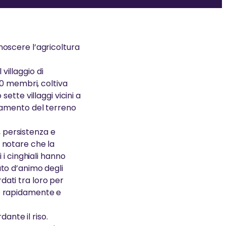
YUDH
BBRACCIO AL MONDO
 prossima generazione di leader
 film documentario di Anna
onoscere l’agricoltura
mpassionevoli
elli che racconta le attività
anitarie di Amma
villaggio di
20 membri, coltiva
 sette villaggi vicini a
sanamento del terreno
, persistenza e
a notare che la
i cinghiali hanno
tato d’animo degli
rdati tra loro per
ire rapidamente e
ante il riso.