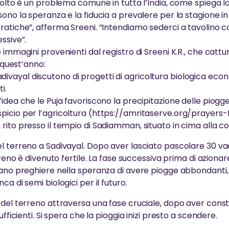
colto è un problema comune in tutta l’India, come spiega lo
ono la speranza e la fiducia a prevalere per la stagione in
atiche”, afferma Sreeni. “Intendiamo sederci a tavolino con
ssive”.
 immagini provenienti dal registro di Sreeni K.R., che catt
i quest’anno:
di Sadivayal discutono di progetti di agricoltura biologica 
i.
idea che le Puja favoriscono la precipitazione delle piogg
icio per l’agricoltura (https://amritaserve.org/prayers-fo
ito presso il tempio di Sadiamman, situato in cima alla col
l terreno a Sadivayal. Dopo aver lasciato pascolare 30 vac
rreno è divenuto fertile. La fase successiva prima di aziona
zano preghiere nella speranza di avere piogge abbondanti,
a di semi biologici per il futuro.
 del terreno attraversa una fase cruciale, dopo aver cons
ufficienti. Si spera che la pioggia inizi presto a scendere.