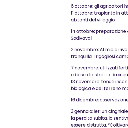
6 ottobre: gli agricoltori
11 ottobre: trapianto in at
abitanti del villaggio.
14 ottobre: preparazione 
Sadivayal.
2 novembre: Al mio arrivo
tranquilla. I rigogliosi ca
7 novembre: utilizzati fert
a base di estratto di cinque
13 novembre: tenuti incontr
biologica e del terreno m
16 dicembre: osservazione
3 gennaio: ieri un cinghial
la perdita subita, io sent
essere distrutta. “Coltiva