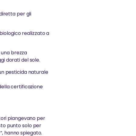
diretta per gli
iologico realizzato a
a una brezza
i dorati del sole.
 un pesticida naturale
della certificazione
oltori piangevano per
esto punto solo per
o”, hanno spiegato.