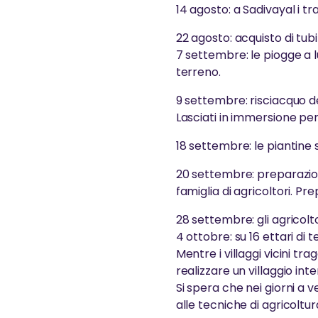
14 agosto: a Sadivayal i t
22 agosto: acquisto di tubi 
7 settembre: le piogge a 
terreno.
9 settembre: risciacquo d
Lasciati in immersione pe
18 settembre: le piantine
20 settembre: preparazion
famiglia di agricoltori. P
28 settembre: gli agricolto
4 ottobre: su 16 ettari di 
Mentre i villaggi vicini tr
realizzare un villaggio in
Si spera che nei giorni a v
alle tecniche di agricoltur