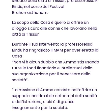
sindaco della città di Trissur, professoressa R.
AMMA IN ITALIA
approfondire gli insegnamenti di Amma
Bindu, nel corso del Festival
GreenFriends
PREMI e RICONOSCIMENTI
Brahamasthanam.
Scopri la visita di Amma in Italia.
AYUDH
Lo scopo della Casa è quello di offrire un
Amma è stata riconosciuta a livello internazionale
alloggio sicuro alle donne che lavorano nella
per il suo lavoro e la sua saggezza
“L’energia dell’amore puro è dentro di te; ha
città di Trissur.
ALTRO
solo bisogno di risvegliarsi.”
LE VISITE DI SWAMI
Durante il suo intervento la professoressa
Eventi
-Amma
Bindu ha ringraziato il MAM per aver eretto la
Swami Shubamritananda Puri tiene regolarmente
LE OPERE E LA MISSIONE
Contribuisci
conferenze e seminari
Casa.
“Non vi è alcun dubbio che Amma stia usando
News
Una rete globale di organizzazioni non profit gestite
tutte le fonti finanziarie e intellettuali della
da volontari, guidate e ispirate da Amma
sua organizzazione per il benessere della
GREENFRIENDS
società”.
GreenFriends è un movimento internazionale che
“La missione di Amma consiste nell’offrire un
SAGGEZZA e PRATICHE SPIRITUALI
promuove il rispetto per la natura
supporto inestimabile nei campi della sanità
e dell’istruzione, e ciò è di grande
La spiritualità è la scienza che ci insegna come
insegnamento per la società.
vivere felici nel mondo