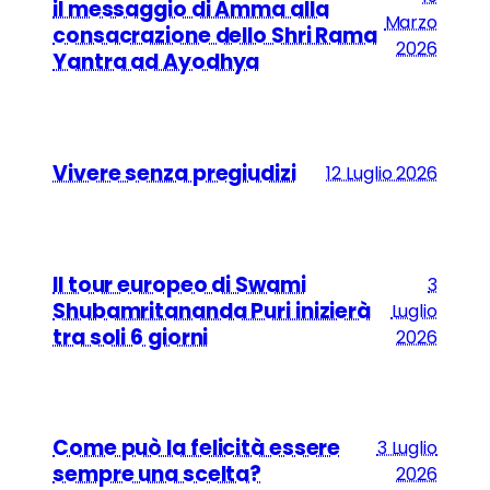
il messaggio di Amma alla
Marzo
consacrazione dello Shri Rama
2026
Yantra ad Ayodhya
Vivere senza pregiudizi
12 Luglio 2026
Il tour europeo di Swami
3
Shubamritananda Puri inizierà
Luglio
tra soli 6 giorni
2026
Come può la felicità essere
3 Luglio
sempre una scelta?
2026