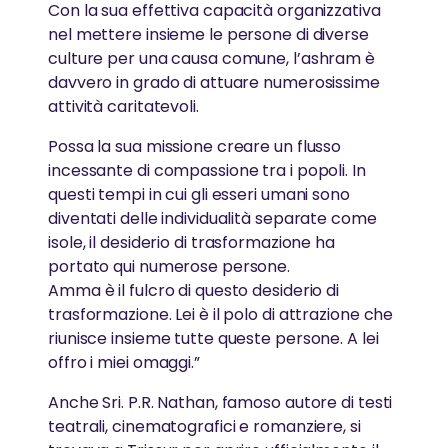
Con la sua effettiva capacità organizzativa
AYUDH
nel mettere insieme le persone di diverse
culture per una causa comune, l’ashram è
La prossima generazione di leader compassionevoli
AMMA’S WAY – UN ABBRACCIO AL MONDO
davvero in grado di attuare numerosissime
attività caritatevoli.
Il film documentario di Anna Agnelli che racconta le
Possa la sua missione creare un flusso
attività umanitarie di Amma
incessante di compassione tra i popoli. In
questi tempi in cui gli esseri umani sono
diventati delle individualità separate come
isole, il desiderio di trasformazione ha
portato qui numerose persone.
Amma è il fulcro di questo desiderio di
trasformazione. Lei è il polo di attrazione che
riunisce insieme tutte queste persone. A lei
offro i miei omaggi.”
Anche Sri. P.R. Nathan, famoso autore di testi
teatrali, cinematografici e romanziere, si