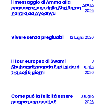
il messaggio di Amma alla
AYUDH
Marzo
consacrazione dello Shri Rama
2026
Yantra ad Ayodhya
La prossima generazione di leader compassionevoli
AMMA’S WAY – UN ABBRACCIO AL MONDO
Il film documentario di Anna Agnelli che racconta le
attività umanitarie di Amma
Vivere senza pregiudizi
12 Luglio 2026
Il tour europeo di Swami
3
Shubamritananda Puri inizierà
Luglio
tra soli 6 giorni
2026
Come può la felicità essere
3 Luglio
sempre una scelta?
2026