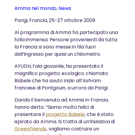
Premi e Riconoscimenti
Amma nel mondo
, 
News
Grazie ai suoi straordinari gesti di amore e
Il M.A. Center Italy è il cuore delle attività in Italia: un
Organizziamo regolarmente corsi e workshop aperti
compassione, Amma si è guadagnata la stima di
luogo immerso nella natura dove ritrovare pace,
a tutti
Parigi, Francia, 25-27 ottobre 2009
milioni di persone e ne ha ispirate altre migliaia a
ispirazione e senso di comunità
CENTRI & GRUPPI
seguire il suo cammino di servizio disinteressato.
Al programma di Amma ha partecipato una
MA Center
folla immensa. Persone provenienti da tutta
ATTIVITA’ SPIRITUALI
la Francia si sono messe in fila fuori
Gruppi Locali
dall’ingresso per quasi un chilometro.
LA VITA DI AMMA
Le nostre attività spirituali sono radicate nei valori di
Amma: amore, compassione, tolleranza e servizio
AYUDH, l’ala giovanile, ha presentato il
ATTIVITA’
La storia della vita di Amma, dalla prima infanzia ai
magnifico progetto ecologico chiamato
giorni nostri
Babele che ha avuto inizio all’Ashram
Attività in Italia
francese di Pontgouin, a un’ora da Parigi.
MEDITAZIONE e RITIRI
Attività Spirituali
Dando il benvenuto ad Amma in Francia,
DARSHAN
Organizziamo meditazione IAM, ritiri silenziosi e
hanno detto: “Siamo molto felici di
Le Visite di Swami
workshop di yoga durante tutto l’anno
presentare il
progetto Babele
, che è stato
GRUPPI SATSANG
Amma ha abbracciato oltre 40 milioni di persone in
Meditazione e Ritiri
ispirato da Amma. Si tratta di un’iniziativa di
tutto il mondo
GreenFriends
, vogliamo costruire un
Persone in tutta Italia si incontrano regolarmente per
La Visita di Amma